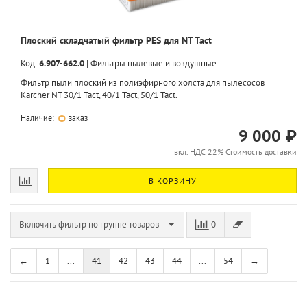
Плоский складчатый фильтр PES для NT Tact
Код:
6.907-662.0
|
Фильтры пылевые и воздушные
Фильтр пыли плоский из полиэфирного холста для пылесосов
Karcher NT 30/1 Tact, 40/1 Tact, 50/1 Tact.
Наличие:
заказ
9 000 ₽
вкл. НДС 22%
Стоимость доставки
В КОРЗИНУ
Включить фильтр по группе товаров
0
←
1
...
41
42
43
44
...
54
→