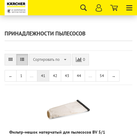
Tog
nav
ПРИНАДЛЕЖНОСТИ ПЫЛЕСОСОВ
Сортировать по
0
←
1
...
41
42
43
44
...
54
→
Фильтр-мешок матерчатый для пылесосов BV 5/1