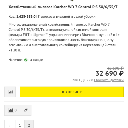
Хозяйственный пылесос Karcher WD 7 Control P S 30/6/35/T
Код:
1.628-385.0
|
Пылесосы влажной и сухой уборки
Многофункциональный хозяйственный пылесос Karcher WD 7
Control P S 30/6/35/T с интеллектуальной системой контроля
фильтра FILT!elligence™, управлением через Bluetooth-пульт «2 в 1»
обеспечивает высокую производительность благодаря мощному
всасыванию и вместительному контейнеру из нержавеющей стали
на 30 л.
Наличие:
на складе
46 690 ₽
32 690 ₽
вкл. НДС 22%
Стоимость доставки
В КОРЗИНУ
0
←
1
2