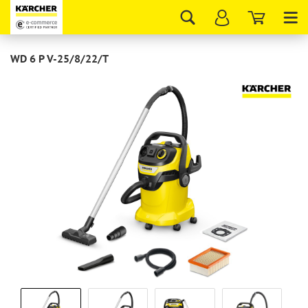
Tog
nav
WD 6 P V-25/8/22/T