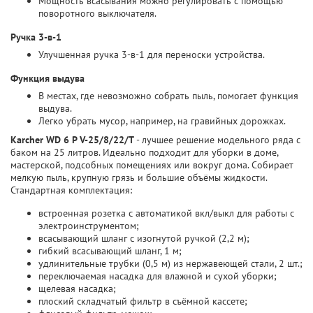
Мощность всасывания можно регулировать с помощью
поворотного выключателя.
Ручка 3-в-1
Улучшенная ручка 3-в-1 для переноски устройства.
Функция выдува
В местах, где невозможно собрать пыль, помогает функция
выдува.
Легко убрать мусор, например, на гравийных дорожках.
Karcher WD 6 P V-25/8/22/T
- лучшее решение модельного ряда с
баком на 25 литров. Идеально подходит для уборки в доме,
мастерской, подсобных помещениях или вокруг дома. Собирает
мелкую пыль, крупную грязь и большие объёмы жидкости.
Стандартная комплектация:
встроенная розетка с автоматикой вкл/выкл для работы с
электроинструментом;
всасывающий шланг с изогнутой ручкой (2,2 м);
гибкий всасывающий шланг, 1 м;
удлинительные трубки (0,5 м) из нержавеющей стали, 2 шт.;
переключаемая насадка для влажной и сухой уборки;
щелевая насадка;
плоский складчатый фильтр в съёмной кассете;