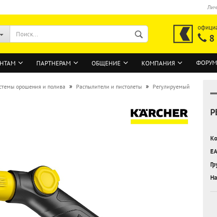
Лич
офици
8
ФОРУМ
НТАМ
ПАРТНЕРАМ
ОБЩЕНИЕ
КОМПАНИЯ
»
»
стемы орошения и полива
Распылители и пистолеты
Регулируемый
Р
ВОЙТИ
Регистрация на сайте
Ко
Забыли пароль?
EA
Гр
На