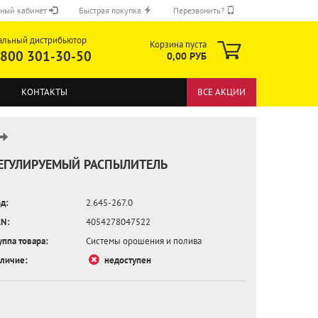
ный кабинет
Быстрая покупка
Перезвонить?
альный дистрибьютор
Корзина пуста
 800 301-30-50
0,00 РУБ
КОНТАКТЫ
ВСЕ АКЦИИ
ЕГУЛИРУЕМЫЙ РАСПЫЛИТЕЛЬ
д:
2.645-267.0
ОТПРАВИТЬ
N:
4054278047522
уппа товара:
Системы орошения и полива
личие:
недоступен