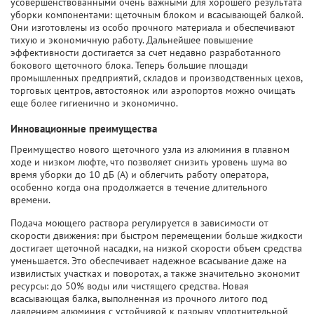
усовершенствованными очень важными для хорошего результата
уборки компонентами: щеточным блоком и всасывающей балкой.
Они изготовлены из особо прочного материала и обеспечивают
тихую и экономичную работу. Дальнейшее повышение
эффективности достигается за счет недавно разработанного
бокового щеточного блока. Теперь большие площади
промышленных предприятий, складов и производственных цехов,
торговых центров, автостоянок или аэропортов можно очищать
еще более гигиенично и экономично.
Инновационные преимущества
Преимущество нового щеточного узла из алюминия в плавном
ходе и низком люфте, что позволяет снизить уровень шума во
время уборки до 10 дБ (А) и облегчить работу оператора,
особенно когда она продолжается в течение длительного
времени.
Подача моющего раствора регулируется в зависимости от
скорости движения: при быстром перемещении больше жидкости
достигает щеточной насадки, на низкой скорости объем средства
уменьшается. Это обеспечивает надежное всасывание даже на
извилистых участках и поворотах, а также значительно экономит
ресурсы: до 50% воды или чистящего средства. Новая
всасывающая балка, выполненная из прочного литого под
давлением алюминия с устойчивой к разрыву уплотнительной