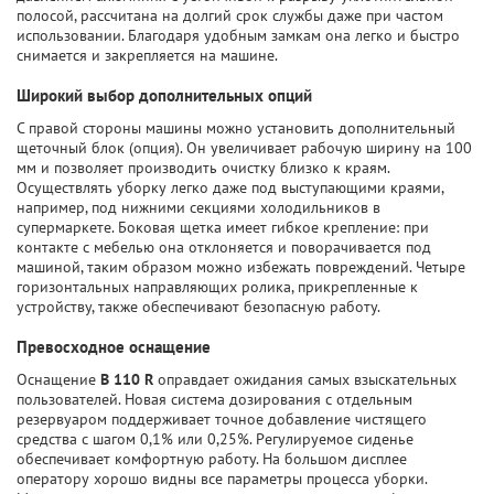
полосой, рассчитана на долгий срок службы даже при частом
использовании. Благодаря удобным замкам она легко и быстро
снимается и закрепляется на машине.
Широкий выбор дополнительных опций
С правой стороны машины можно установить дополнительный
щеточный блок (опция). Он увеличивает рабочую ширину на 100
мм и позволяет производить очистку близко к краям.
Осуществлять уборку легко даже под выступающими краями,
например, под нижними секциями холодильников в
супермаркете. Боковая щетка имеет гибкое крепление: при
контакте с мебелью она отклоняется и поворачивается под
машиной, таким образом можно избежать повреждений. Четыре
горизонтальных направляющих ролика, прикрепленные к
устройству, также обеспечивают безопасную работу.
Превосходное оснащение
Оснащение
B 110 R
оправдает ожидания самых взыскательных
пользователей. Новая система дозирования с отдельным
резервуаром поддерживает точное добавление чистящего
средства с шагом 0,1% или 0,25%. Регулируемое сиденье
обеспечивает комфортную работу. На большом дисплее
оператору хорошо видны все параметры процесса уборки.