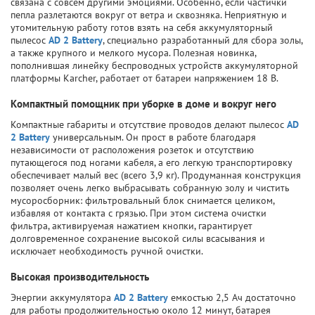
связана с совсем другими эмоциями. Особенно, если частички
пепла разлетаются вокруг от ветра и сквозняка. Неприятную и
утомительную работу готов взять на себя аккумуляторный
пылесос
AD 2 Battery
, специально разработанный для сбора золы,
а также крупного и мелкого мусора. Полезная новинка,
пополнившая линейку беспроводных устройств аккумуляторной
платформы Karcher, работает от батареи напряжением 18 В.
Компактный помощник при уборке в доме и вокруг него
Компактные габариты и отсутствие проводов делают пылесос
AD
2 Battery
универсальным. Он прост в работе благодаря
независимости от расположения розеток и отсутствию
путающегося под ногами кабеля, а его легкую транспортировку
обеспечивает малый вес (всего 3,9 кг). Продуманная конструкция
позволяет очень легко выбрасывать собранную золу и чистить
мусоросборник: фильтровальный блок снимается целиком,
избавляя от контакта с грязью. При этом система очистки
фильтра, активируемая нажатием кнопки, гарантирует
долговременное сохранение высокой силы всасывания и
исключает необходимость ручной очистки.
Высокая производительность
Энергии аккумулятора
AD 2 Battery
емкостью 2,5 Ач достаточно
для работы продолжительностью около 12 минут, батарея