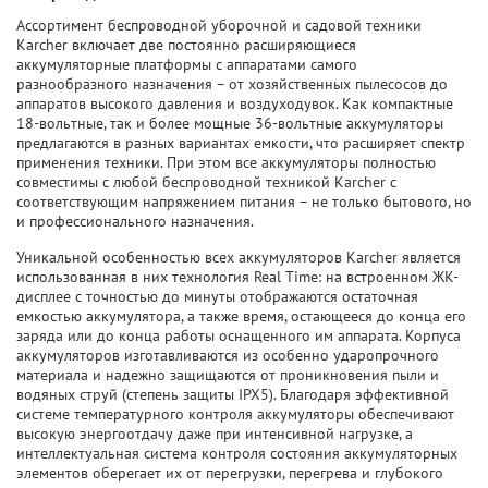
Ассортимент беспроводной уборочной и садовой техники
Karcher включает две постоянно расширяющиеся
аккумуляторные платформы с аппаратами самого
разнообразного назначения – от хозяйственных пылесосов до
аппаратов высокого давления и воздуходувок. Как компактные
18-вольтные, так и более мощные 36-вольтные аккумуляторы
предлагаются в разных вариантах емкости, что расширяет спектр
применения техники. При этом все аккумуляторы полностью
совместимы с любой беспроводной техникой Karcher с
соответствующим напряжением питания – не только бытового, но
и профессионального назначения.
Уникальной особенностью всех аккумуляторов Karcher является
использованная в них технология Real Time: на встроенном ЖК-
дисплее с точностью до минуты отображаются остаточная
емкостью аккумулятора, а также время, остающееся до конца его
заряда или до конца работы оснащенного им аппарата. Корпуса
аккумуляторов изготавливаются из особенно ударопрочного
материала и надежно защищаются от проникновения пыли и
водяных струй (степень защиты IPX5). Благодаря эффективной
системе температурного контроля аккумуляторы обеспечивают
высокую энергоотдачу даже при интенсивной нагрузке, а
интеллектуальная система контроля состояния аккумуляторных
элементов оберегает их от перегрузки, перегрева и глубокого