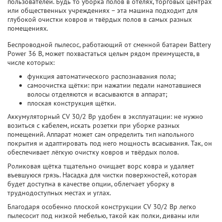
пользователей. Будь то уборка полов в отелях, торговых центрах
или общественных учреждениях – эта машина подходит для
глубокой очистки ковров и твёрдых полов в самых разных
помещениях.
Беспроводной пылесос, работающий от сменной батареи Battery
Power 36 В, может похвастаться целым рядом преимуществ, в
числе которых:
функция автоматического распознавания пола;
самоочистка щётки: при нажатии педали намотавшиеся
волосы отделяются и всасываются в аппарат;
плоская конструкция щётки.
Аккумуляторный CV 30/2 Bp удобен в эксплуатации: не нужно
возиться с кабелем, искать розетки при уборке разных
помещений. Аппарат может сам определить тип напольного
покрытия и адаптировать под него мощность всасывания. Так, он
обеспечивает лёгкую очистку ковров и твёрдых полов.
Роликовая щётка тщательно очищает ворс ковра и удаляет
въевшуюся грязь. Насадка для чистки поверхностей, которая
будет доступна в качестве опции, облегчает уборку в
труднодоступных местах и углах.
Благодаря особенно плоской конструкции CV 30/2 Bp легко
пылесосит под низкой мебелью, такой как полки, диваны или