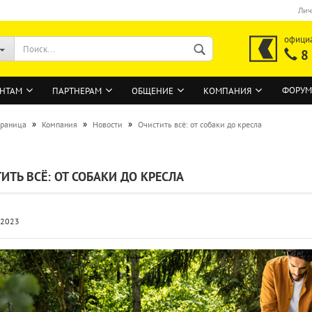
Лич
офици
8
ФОРУМ
НТАМ
ПАРТНЕРАМ
ОБЩЕНИЕ
КОМПАНИЯ
»
»
»
траница
Компания
Новости
Очистить всё: от собаки до кресла
ВОЙТИ
ИТЬ ВСЁ: ОТ СОБАКИ ДО КРЕСЛА
Регистрация на сайте
Забыли пароль?
.2023