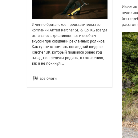
Изюминк
велосип
беспере
расстоя
Именно британское представительство
компании Alfred Karcher SE & Co. KG всегда
отличалось креативностью и особым
вкусом при создании рекламных роликов.
Как тут не вспомнить последний шедевр
Karcher UK, который появился ровно год
назад, но пределы родины, к сожалению,
так и не покинул...
все блоги