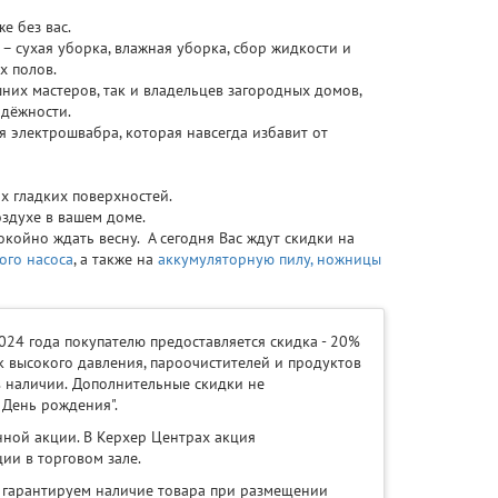
е без вас.
– сухая уборка, влажная уборка, сбор жидкости и
х полов.
них мастеров, так и владельцев загородных домов,
дёжности.
я электрошвабра, которая навсегда избавит от
х гладких поверхностей.
оздухе в вашем доме.
койно ждать весну. А сегодня Вас ждут скидки на
ого насоса
, а также на
аккумуляторную пилу,
ножницы
024 года покупателю предоставляется скидка - 20%
 высокого давления, пароочистителей и продуктов
 наличии.
Дополнительные скидки не
 День рождения".
нной акции. В Керхер Центрах акция
ии в торговом зале.
Е гарантируем наличие товара при размещении