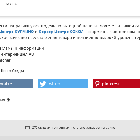
заказа.
сти понравившуюся модель по выгодной цене вы можете на нашем сайте
 Центре КУПЧИНО
и
Керхер Центре СОКОЛ
– фирменных авторизованны
ское качество представления товара и неизменно высокий уровень се
екламы и информации
 Интернейшнл АО
archer
,
 Центр
Скидка
ntakte
twitter
pinterest
щая
2% скидки при онлайн-оплате заказов на сайте