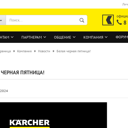
Лич
офици
8
ФОРУМ
НТАМ
ПАРТНЕРАМ
ОБЩЕНИЕ
КОМПАНИЯ
»
»
»
траница
Компания
Новости
Белая черная пятница!
ВОЙТИ
 ЧЕРНАЯ ПЯТНИЦА!
Регистрация на сайте
Забыли пароль?
.2024