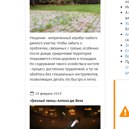
к
И
А
в
Х
б
А
Мощение - непременный атрибут любого
с
дачного участка. Чтобы забыть о
Э
проблемах, связанных с грязью, особенно
С
после дождя, придомовая территория
В
покрывается сетью дорожек и площадок.
П
Но содержание такого хозяйства в чистоте
с
- процесс достаточно трудоемкий, и тут не
д
обойтись без специальных инструментов,
позволяющих делать это быстро и легко.
19 февраля 2019
«Грязный танец» Антона дю Беке