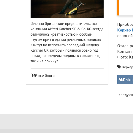
Именно британское представительство
Приобре
компании Alfred Karcher SE & Co. KG всегда
Керхер
отличалось креативностью и особым
европей
вкусом при создании рекламных роликов.
Как тут не вспомнить последний шедевр
Отдел р
Karcher UK, который появился ровно год
Контакт
назад, но пределы родины, к сожалению,
Фото: K
так и не покинул...
Керхер
все блоги
vko
следую