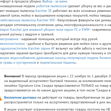
омфорт в процессе уборки.
Выбор - за вами.
нновационные модели
роботов-пылесосов
сделают уборку за вас и даж
 вот моющие пылесосы
Karcher SE
работают во всех основных режимах 
лажной грязи, мойка и высушивание ковровых покрытий, мойка тверды
озяйственные пылесосы Karcher WD
- безусловные фавориты как домаш
лагодаря оптимальному сочетанию цены, многофункциональности и на
ппарат Karcher для влажной уборки пола серии FC и EWM
- современна
кучной рутины с ведром и тряпкой.
лектровеник
- надежный помощник, который всегда под рукой.
теклоочистители
- удобное и быстрое решение для мойки окон и други
оздухоочистители Karcher серии AF
возьмут на себя заботу о чистом в
редлагаем заранее выгодно приобрести для дачи нужную технику и спо
танции водоснабжения,
дренажные насосы
,
популярную модель бочечн
ля травы и кустарников
и
подметальные машины
.
Внимание!
B период проведения акции с 22 ноября по 1 декабря 2
на выделенный ассортимент бытовой техники, за исключением моек
линейки Signature Line. Скидка предоставляется ТОЛЬКО на товар в
предоставляются ни по каким другим акциям, в том числе "Скидка в
Бесплатная доставка
не действует на товары, приобретенные по да
распространяется только на ассортимент, представленный в дни акц
В акции участвует ограниченное количество товара, поэтому мы Н