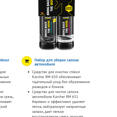
тёкол
Набор для уборки салона
автомобиля
 для
Средство для очистки стёкол
льных
Karcher RM 650 обеспечивает
зования
тщательный уход без образования
разводов и бликов.
ет
Средство для чистки салона
ю грязь,
автомобиля Karcher RM 651
ечивает
бережно и эффективно удаляет
ский
пятна, нейтрализует неприятные
запахи, дает легкое
восстановление цвета, придает