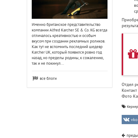
во
с
Приобре
Именно британское представительство
результ
компании Alfred Karcher SE & Co. KG всегда
отличалось креативностью и особым
вкусом при создании рекламных роликов.
Как тут не вспомнить последний шедевр
Karcher UK, который появился ровно год
назад, но пределы родины, к сожалению,
так и не покинул...
все блоги
Отдел р
Контакт
Фото Ka
Керхер
vko
преды