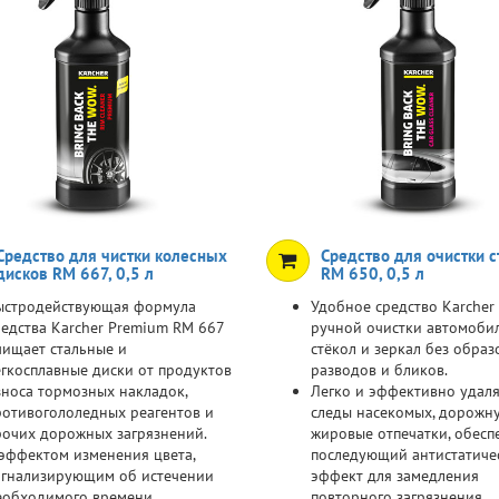
Средство для чистки колесных
Средство для очистки с
дисков RM 667, 0,5 л
RM 650, 0,5 л
ыстродействующая формула
Удобное средство Karcher
редства Karcher Premium RM 667
ручной очистки автомоби
чищает стальные и
стёкол и зеркал без обра
егкосплавные диски от продуктов
разводов и бликов.
зноса тормозных накладок,
Легко и эффективно удаля
ротивогололедных реагентов и
следы насекомых, дорожну
рочих дорожных загрязнений.
жировые отпечатки, обесп
 эффектом изменения цвета,
последующий антистатиче
игнализирующим об истечении
эффект для замедления
еобходимого времени
повторного загрязнения.