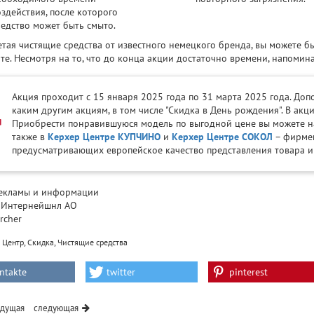
здействия, после которого
редство может быть смыто.
тая чистящие средства от известного немецкого бренда, вы можете бы
ате. Несмотря на то, что до конца акции достаточно времени, напомин
Акция проходит с 15 января 2025 года по 31 марта 2025 года. Доп
каким другим акциям, в том числе "Скидка в День рождения". В акц
Приобрести понравившуюся модель по выгодной цене вы можете на н
также в
Керхер Центре КУПЧИНО
и
Керхер Центре СОКОЛ
– фирмен
предусматривающих европейское качество представления товара и
екламы и информации
 Интернейшнл АО
rcher
,
,
 Центр
Скидка
Чистящие средства
ntakte
twitter
pinterest
дущая
следующая