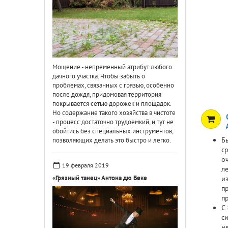
Мощение - непременный атрибут любого
дачного участка. Чтобы забыть о
проблемах, связанных с грязью, особенно
после дождя, придомовая территория
покрывается сетью дорожек и площадок.
Но содержание такого хозяйства в чистоте
- процесс достаточно трудоемкий, и тут не
обойтись без специальных инструментов,
Б
позволяющих делать это быстро и легко.
с
о
19 февраля 2019
л
«Грязный танец» Антона дю Беке
и
п
п
С
с
н