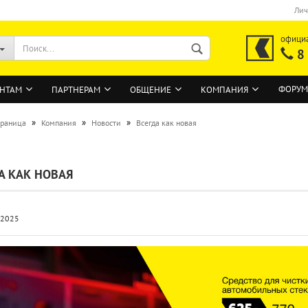
Лич
офици
8
ФОРУМ
НТАМ
ПАРТНЕРАМ
ОБЩЕНИЕ
КОМПАНИЯ
»
»
»
траница
Компания
Новости
Всегда как новая
ВОЙТИ
А КАК НОВАЯ
Регистрация на сайте
Забыли пароль?
.2025