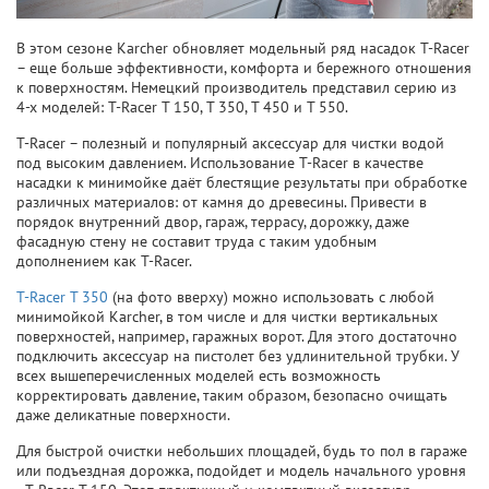
В этом сезоне Karcher обновляет модельный ряд насадок T-Racer
– еще больше эффективности, комфорта и бережного отношения
к поверхностям. Немецкий производитель представил серию из
4-х моделей: T-Racer T 150, T 350, T 450 и T 550.
T-Racer – полезный и популярный аксессуар для чистки водой
под высоким давлением. Использование T-Racer в качестве
насадки к минимойке даёт блестящие результаты при обработке
различных материалов: от камня до древесины. Привести в
порядок внутренний двор, гараж, террасу, дорожку, даже
фасадную стену не составит труда с таким удобным
дополнением как T-Racer.
T-Racer T 350
(на фото вверху) можно использовать с любой
минимойкой Karcher, в том числе и для чистки вертикальных
поверхностей, например, гаражных ворот. Для этого достаточно
подключить аксессуар на пистолет без удлинительной трубки. У
всех вышеперечисленных моделей есть возможность
корректировать давление, таким образом, безопасно очищать
даже деликатные поверхности.
Для быстрой очистки небольших площадей, будь то пол в гараже
или подъездная дорожка, подойдет и модель начального уровня