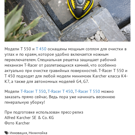
Модели T 550 и
T 450
оснащены мощным соплом для очистки в
углах и по краям, которое удобно включается ножным
переключателем. Специальная решетка защищает рабочий
механизм T-Racer от разлетающихся камней, что особенно
актуально при очистке гравийных поверхностей. T-Racer T 550 и
T 450 подходят для любой модели минимоек Karcher класса K4-
K7, а также для автономных моделей G4, G7.
Модели
T-Racer T 350
,
T-Racer T 450
,
T-Racer T 550
можно
заказать прямо сейчас. Ведь пора уже начинать весеннюю
генеральную уборку!
При подготовке использован пресс-релиз
Alfred Karcher SE & Co. KG
Фото Karcher
,
Инновация
Минимойка