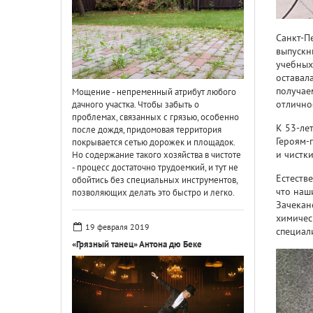
Санкт-П
выпускн
учебных
оставала
получае
Мощение - непременный атрибут любого
отлично
дачного участка. Чтобы забыть о
проблемах, связанных с грязью, особенно
К 53-ле
после дождя, придомовая территория
Героям-
покрывается сетью дорожек и площадок.
и чистки
Но содержание такого хозяйства в чистоте
- процесс достаточно трудоемкий, и тут не
Естеств
обойтись без специальных инструментов,
что наш
позволяющих делать это быстро и легко.
Зачекан
химичес
19 февраля 2019
специал
«Грязный танец» Антона дю Беке