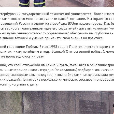
етербургский государственный технический университет - более извест
иками являются многие сотрудники нашей компании. Мы гордимся со
 заведений России и одним из старейших ВУЗов нашего города. Как 
сь верность политехников идее его создателей - дать выпускникам "ум
мым путём университетского образования", обеспечить им глубокие 
е знание техники и умение применять свои знания на практике.
тней годовщине Победы 7 мая 1998 года в Политехническом парке с
политехникам, погибшим в годы Великой Отечественной войны. С моме
 не производилось ни разу.
енно, что слой отложений на камне и грязь, въевшаяся в основание гр
им инженерам пришлось изрядно "поколдовать", подбирая химические 
енные свинцовые швы между гранитными блоками также вызывали не
ких реакций. Приготовив несколько химических составов и опробовав
исты приступили к делу.