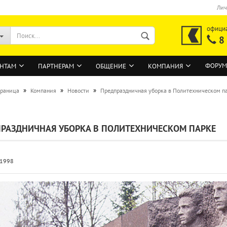
Лич
офици
8
ФОРУМ
НТАМ
ПАРТНЕРАМ
ОБЩЕНИЕ
КОМПАНИЯ
»
»
»
траница
Компания
Новости
Предпраздничная уборка в Политехническом п
ВОЙТИ
РАЗДНИЧНАЯ УБОРКА В ПОЛИТЕХНИЧЕСКОМ ПАРКЕ
Регистрация на сайте
Забыли пароль?
.1998