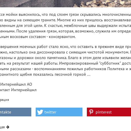
ссе мойки выяснилось, что под слоем грязи скрывались многочисленн
во видны на сияющем граните. Многие из них пришлось восстанавлив
вленным для этой цели. К счастью, межблочные швы выдержали испыта
енными. После удаления грязи, которая, возможно, служила им опреде
ьным восковым составом - консервантом.
авершения моечных работ стало ясно, что оставить в прежнем виде п
жно, настолько она диссонировала с сияющим чистотой монументом. 
 газоны и дорожки около памятника. Благо в этом деле изъявили жела
еть на результат нашей работы. Импровизированный "субботник" доста
ными рассказами - воспоминаниями пожилых работников Политеха и ж
ранитного щебня показались песочной горкой ...
 Интернейшнл АО
нтакт Интернейшнл
врация
ntakte
twitter
pinterest
щая