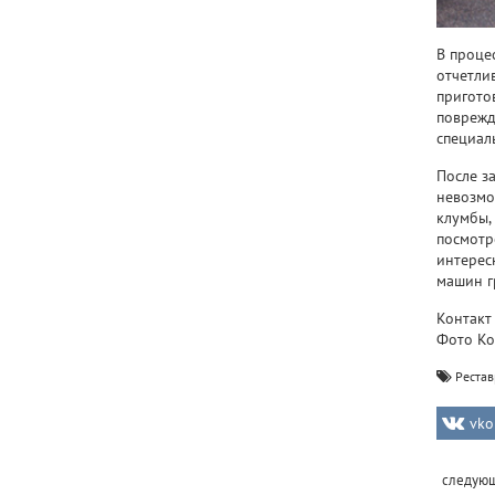
В проце
отчетли
пригото
поврежд
специал
После з
невозмо
клумбы,
посмотр
интерес
машин г
Контакт
Фото Ко
Реста
vko
следую