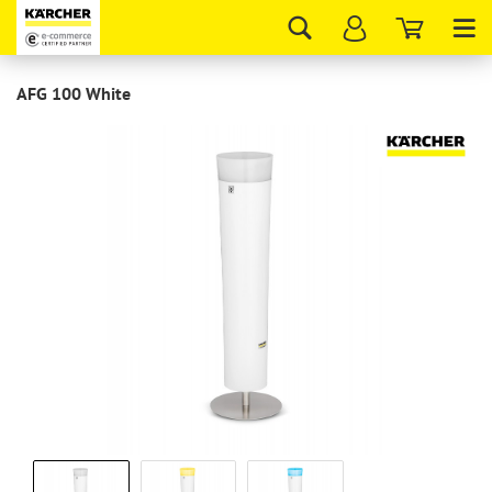
Tog
nav
AFG 100 White