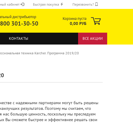
ный кабинет
Быстрая покупка
Перезвонить?
альный дистрибьютор
Корзина пуста
 800 301-30-50
0,00 РУБ
КОНТАКТЫ
ВСЕ АКЦИИ
ссиональная техника Karcher. Программа 2019/20
20
ОТПРАВИТЬ
честве с надежными партнерами могут быть решены
наилучших результатов. Поэтому мы считаем, что
я нас большую ценность, поскольку мы преследуем
ых Вы сможете быстрее и эффективнее решать свои