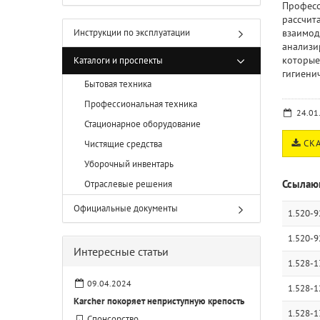
Професс
рассчит
Инструкции по эксплуатации
взаимод
анализи
которые
Каталоги и проспекты
гигиени
Бытовая техника
Профессиональная техника
24.01
Стационарное оборудование
СКА
Чистящие средства
Уборочный инвентарь
Ссылаю
Отраслевые решения
Официальные документы
1.520-9
1.520-9
Интересные статьи
1.528-1
09.04.2024
1.528-1
Karcher покоряет неприступную крепость
1.528-1
Спонсорство