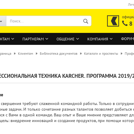
Лич
офици
8
ФОРУМ
НТАМ
ПАРТНЕРАМ
ОБЩЕНИЕ
КОМПАНИЯ
»
»
»
»
траница
Клиентам
Библиотека документов
Каталоги и проспекты
Профе
ВОЙТИ
ССИОНАЛЬНАЯ ТЕХНИКА KARCHER. ПРОГРАММА 2019/
Регистрация на сайте
Забыли пароль?
ие
 свершения требуют слаженной командной работы. Только в сотрудни
жные задачи. И только сочетание разных талантов позволяет добиться 
ся с Вами в одной команде. Ваш опыт и Ваше мнение представляют дл
цель: внедрение инноваций и создание продуктов, при помощи котор