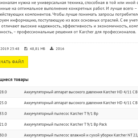
ионалам нужна не универсальная техника, способная в той или иной с
анные на оптимальное выполнение конкретных работ. И лучше всего –
ействующих компонентов. Чтобы лучше понимать запросы потребителе
руем информацию, поступающую из всех основных отраслей. С ее уче
 отличают высокие надежность, эффективность и экономичность, комп
чность, – профессиональные решения от Karcher для профессионалов.
.2019 23:48
48,81 МБ
2016
ЧАТЬ ФАЙЛ
щиеся товары
28.0
Аккумуляторный аппарат высокого давления Karcher HD 4/11 C B
25.0
Аккумуляторный аппарат высокого давления Karcher HD 4/11 C B
33.0
Аккумуляторный пылесос Karcher T 9/1 Bp
21.0
Аккумуляторный пылесос Karcher T 9/1 Bp Pack
30.0
Аккумуляторный пылесос влажной и сухой уборки Karcher NT 22/