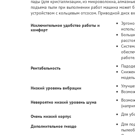
пады (для кристаллизации, из микроволокна, алмазные
подъема пыли при выполнении работ машина может б
устройством с кольцевым отсосом. Приводной диск вх
Эргоно
Исключительное удобство работы и
исполь
комфорт
Больши
рассто
Систем
обеспе
работе
Падоде
Рентабельность
Снижен
модель
Улучше
Низкий уровень вибрации
Возмож
Возмож
Невероятно низкий уровень шума
(напри
Для уб
Очень низкий корпус
Для по
Дополнительное гнездо
пылеоб