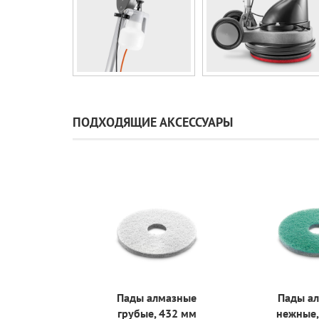
ПОДХОДЯЩИЕ АКСЕССУАРЫ
рный
Пады алмазные
Пады а
атор, 1л
грубые, 432 мм
нежные,