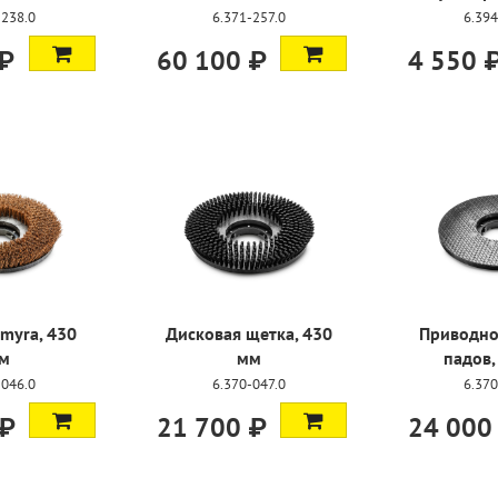
-238.0
6.371-257.0
6.394
 ₽
60 100 ₽
4 550 
myra, 430
Дисковая щетка, 430
Приводно
м
мм
падов,
-046.0
6.370-047.0
6.370
 ₽
21 700 ₽
24 000