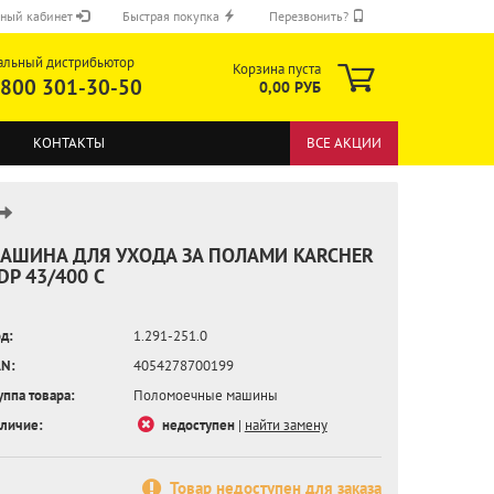
ный кабинет
Быстрая покупка
Перезвонить?
альный дистрибьютор
Корзина пуста
 800 301-30-50
0,00 РУБ
КОНТАКТЫ
ВСЕ АКЦИИ
АШИНА ДЛЯ УХОДА ЗА ПОЛАМИ KARCHER
DP 43/400 C
ОТПРАВИТЬ
д:
1.291-251.0
N:
4054278700199
уппа товара:
Поломоечные машины
личие:
недоступен
|
найти замену
Товар недоступен для заказа