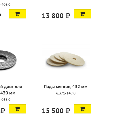
-409.0
₽
13 800 ₽
й диск для
Пады мягкие, 432 мм
 430 мм
6.371-149.0
-063.0
 ₽
15 500 ₽