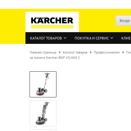
Везде
КАТАЛОГ ТОВАРОВ
ПОКУПКА И СЕРВИС
КЛИЕ
»
»
»
Главная страница
Каталог товаров
Профессионалам
По
за полами Karcher BDP 43/400 C