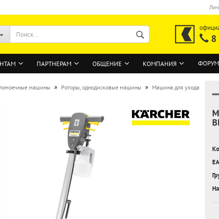
Лич
офици
8
ФОРУМ
НТАМ
ПАРТНЕРАМ
ОБЩЕНИЕ
КОМПАНИЯ
»
»
ломоечные машины
Роторы, однодисковые машины
Машина для ухода
М
ВОЙТИ
B
Регистрация на сайте
Ко
Забыли пароль?
EA
Гр
На