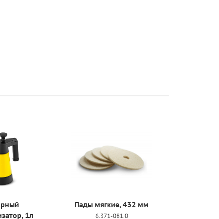
орный
Пады мягкие, 432 мм
затор, 1л
6.371-081.0