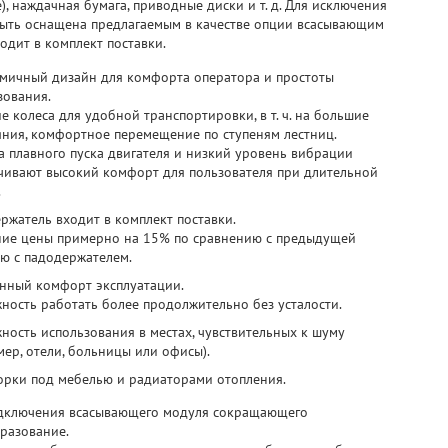
), наждачная бумага, приводные диски и т. д. Для исключения
ыть оснащена предлагаемым в качестве опции всасывающим
одит в комплект поставки.
мичный дизайн для комфорта оператора и простоты
зования.
е колеса для удобной транспортировки, в т. ч. на большие
яния, комфортное перемещение по ступеням лестниц.
а плавного пуска двигателя и низкий уровень вибрации
чивают высокий комфорт для пользователя при длительной
.
ржатель входит в комплект поставки.
ие цены примерно на 15% по сравнению с предыдущей
ю с падодержателем.
нный комфорт эксплуатации.
ность работать более продолжительно без усталости.
ность использования в местах, чувствительных к шуму
мер, отели, больницы или офисы).
орки под мебелью и радиаторами отопления.
дключения всасывающего модуля сокращающего
разование.