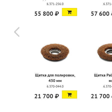
409.0
6.371-256.0
6.371
55 800 ₽
57 600
ольцо BDP
Щетка для полировки,
Щетка Pal
00 C
430 мм
м
155.0
6.370-044.0
6.370
21 700 ₽
21 700