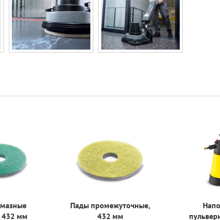
лмазные
Пады промежуточные,
Нап
 432 мм
432 мм
пульвери