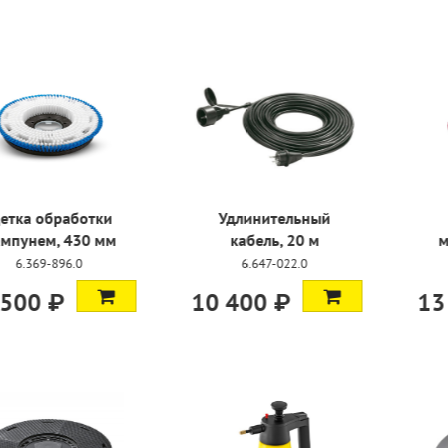
средней
Щетка обработки
Удлини
и, 430 мм
шампунем, 430 мм
кабел
-895.0
6.369-896.0
6.647
 ₽
13 500 ₽
10 400