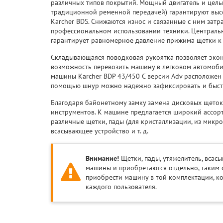
различных типов покрытий. Мощный двигатель и цель
традиционной ременной передачей) гарантируют выс
Karcher BDS. Снижаются износ и связанные с ним зат
профессиональном использовании техники. Централь
гарантирует равномерное давление прижима щетки к 
Складывающаяся поводковая рукоятка позволяет экон
возможность перевозить машину в легковом автомобил
машины Karcher BDP 43/450 C версии Adv расположен
помощью шнур можно надежно зафиксировать и быстр
Благодаря байонетному замку замена дисковых щеток
инструментов. К машине предлагается широкий ассор
различные щетки, пады (для кристаллизации, из микро
всасывающее устройство и т. д.
Внимание!
Щетки, пады, утяжелитель, всас
машины и приобретаются отдельно, таким 
приобрести машину в той комплектации, к
каждого пользователя.