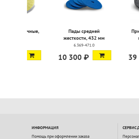
Пады промежуточные,
Пады с
432 мм
жесткост
6.371-257.0
6.369
60 100 ₽
10 300
ИНФОРМАЦИЯ
СЕРВИС 
Помощь при оформлении заказа
Персона