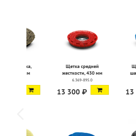
Дисковая щетка,
Щетка 
мягкая, 430 мм
жесткост
6.369-897.0
6.369
18 100 ₽
13 300