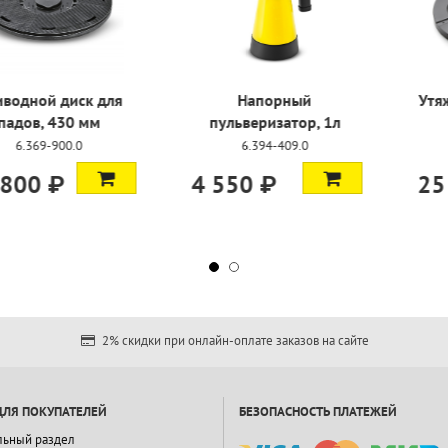
редней
Приводной диск для
Нап
и, 432 мм
падов, 430 мм
пульвери
-471.0
6.369-900.0
6.394
 ₽
39 800 ₽
4 550 
2% скидки при онлайн-оплате заказов на сайте
ДЛЯ ПОКУПАТЕЛЕЙ
БЕЗОПАСНОСТЬ ПЛАТЕЖЕЙ
льный раздел