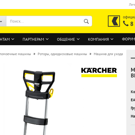
Лич
офици
8
ФОРУМ
НТАМ
ПАРТНЕРАМ
ОБЩЕНИЕ
КОМПАНИЯ
»
»
ломоечные машины
Роторы, однодисковые машины
Машина для ухода
М
ВОЙТИ
B
Регистрация на сайте
Ко
Забыли пароль?
EA
Гр
На