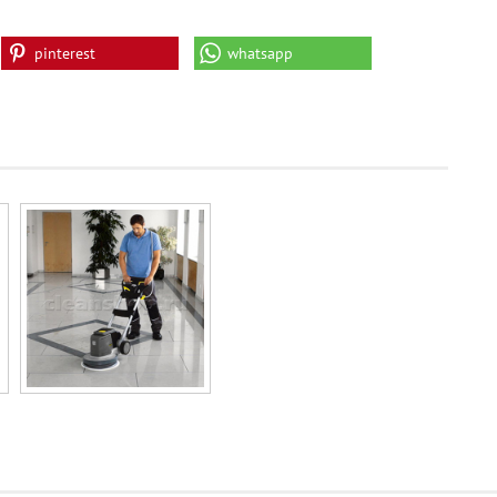
pinterest
whatsapp