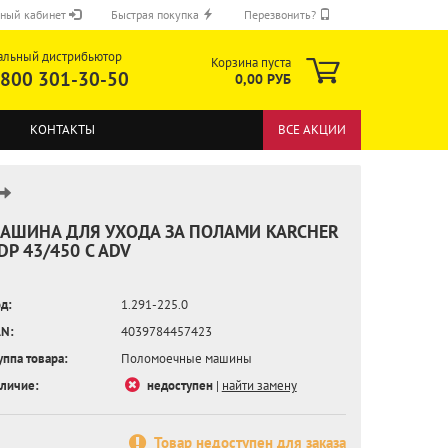
ный кабинет
Быстрая покупка
Перезвонить?
альный дистрибьютор
Корзина пуста
 800 301-30-50
0,00 РУБ
КОНТАКТЫ
ВСЕ АКЦИИ
АШИНА ДЛЯ УХОДА ЗА ПОЛАМИ KARCHER
DP 43/450 C ADV
ОТПРАВИТЬ
д:
1.291-225.0
N:
4039784457423
уппа товара:
Поломоечные машины
личие:
недоступен
|
найти замену
Товар недоступен для заказа