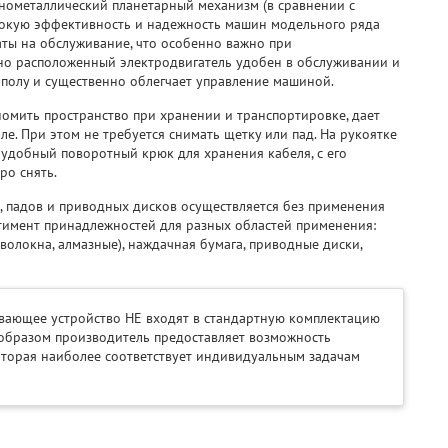
нометаллический планетарный механизм (в сравнении с
окую эффективность и надежность машин модельного ряда
раты на обслуживание, что особенно важно при
но расположенный электродвигатель удобен в обслуживании и
полу и существенно облегчает управление машиной.
омить пространство при хранении и транспортировке, дает
е. При этом не требуется снимать щетку или пад. На рукоятке
 удобный поворотный крюк для хранения кабеля, с его
о снять.
, падов и приводных дисков осуществляется без применения
тимент принадлежностей для разных областей применения:
волокна, алмазные), наждачная бумага, приводные диски,
ывающее устройство НЕ входят в стандартную комплектацию
образом производитель предоставляет возможность
оторая наиболее соответствует индивидуальным задачам