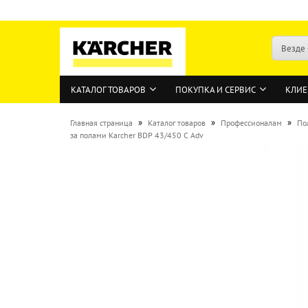
Везде
КАТАЛОГ ТОВАРОВ
ПОКУПКА И СЕРВИС
КЛИЕ
»
»
»
Главная страница
Каталог товаров
Профессионалам
По
за полами Karcher BDP 43/450 C Adv