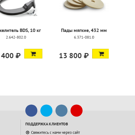
орный
Утяжелитель BDS, 10 кг
Пады мяг
затор, 1л
2.642-802.0
6.37
-409.0
₽
25 400 ₽
13 800
ПОДДЕРЖКА КЛИЕНТОВ
Свяжитесь с нами через сайт