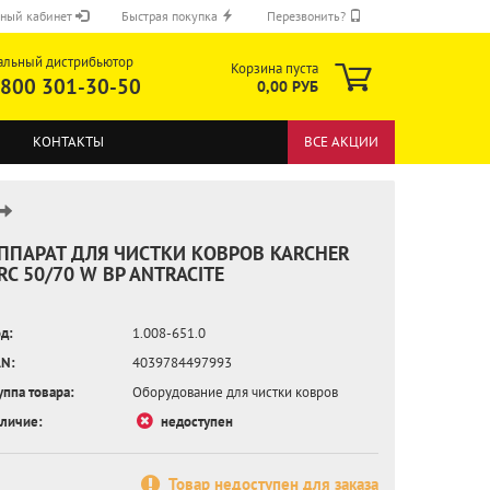
ный кабинет
Быстрая покупка
Перезвонить?
альный дистрибьютор
Корзина пуста
 800 301-30-50
0,00 РУБ
КОНТАКТЫ
ВСЕ АКЦИИ
ППАРАТ ДЛЯ ЧИСТКИ КОВРОВ KARCHER
RC 50/70 W BP ANTRACITE
ОТПРАВИТЬ
д:
1.008-651.0
N:
4039784497993
уппа товара:
Оборудование для чистки ковров
личие:
недоступен
Товар недоступен для заказа