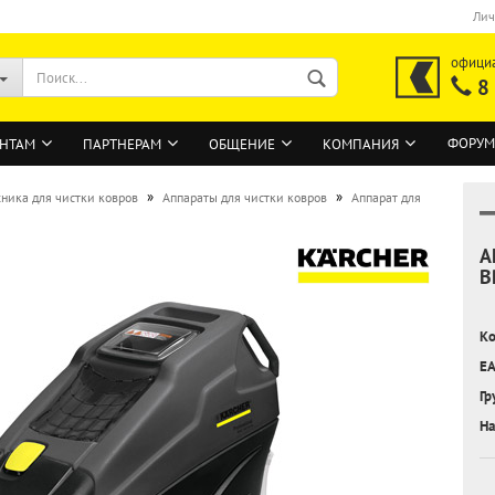
Лич
офици
8
ФОРУМ
НТАМ
ПАРТНЕРАМ
ОБЩЕНИЕ
КОМПАНИЯ
»
»
хника для чистки ковров
Аппараты для чистки ковров
Аппарат для
А
ВОЙТИ
B
Регистрация на сайте
Ко
Забыли пароль?
EA
Гр
На