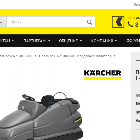
Лич
офици
8
ФОРУМ
НТАМ
ПАРТНЕРАМ
ОБЩЕНИЕ
КОМПАНИЯ
»
»
ломоечные машины
Поломоечные машины с сиденьем водителя
П
ВОЙТИ
I
Регистрация на сайте
Ко
Забыли пароль?
EA
Гр
На