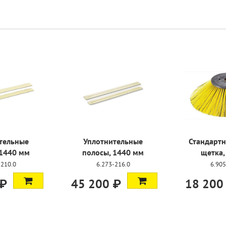
тельные
Уплотнительные
Стандартн
 1440 мм
полосы, 1440 мм
щетка,
-210.0
6.273-216.0
6.905
 ₽
45 200 ₽
18 200