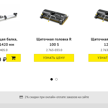
ая балка,
Щеточная головка R
Щеточная
 1420 мм
100 S
12
-405.0
2.763-033.0
2.763
0 ₽
УЗНАТЬ ЦЕНУ
УЗНАТ
2% скидки при онлайн-оплате заказов на сайте