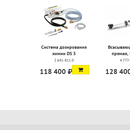
Система дозирования
Всасывающ
химии DS 3
прямая,
2.641-811.0
4.777
118 400 ₽
128 40