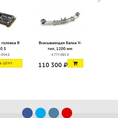
 головка R
Всасывающая балка V-
Всасывающ
0 S
тип, 1200 мм
тип, 
-034.0
4.777-085.0
4.77
Ь ЦЕНУ
110 300 ₽
132 70