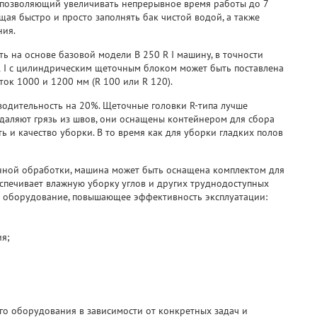
позволяющий увеличивать непрерывное время работы до 7
щая быстро и просто заполнять бак чистой водой, а также
ния.
 на основе базовой модели B 250 R I машину, в точности
 I с цилиндрическим щеточным блоком может быть поставлена
ок 1000 и 1200 мм (R 100 или R 120).
одительность на 20%. Щеточные головки R-типа лучше
аляют грязь из швов, они оснащены контейнером для сбора
 и качество уборки. В то время как для уборки гладких полов
нной обработки, машина может быть оснащена комплектом для
спечивает влажную уборку углов и других труднодоступных
е оборудование, повышающее эффективность эксплуатации:
я;
о оборудования в зависимости от конкретных задач и