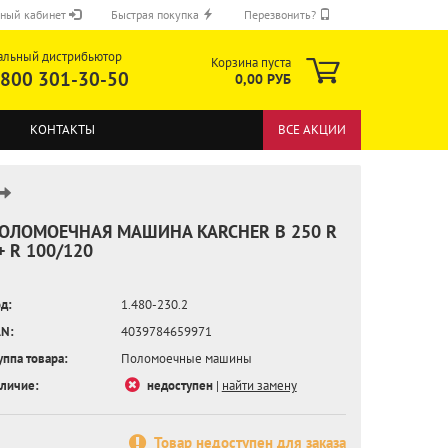
ный кабинет
Быстрая покупка
Перезвонить?
альный дистрибьютор
Корзина пуста
 800 301-30-50
0,00 РУБ
КОНТАКТЫ
ВСЕ АКЦИИ
ОЛОМОЕЧНАЯ МАШИНА KARCHER B 250 R
 + R 100/120
ОТПРАВИТЬ
д:
1.480-230.2
N:
4039784659971
уппа товара:
Поломоечные машины
личие:
недоступен
|
найти замену
Товар недоступен для заказа