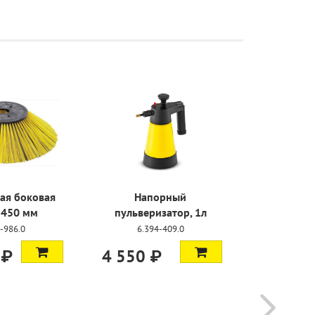
ая боковая
Напорный
Шланг вс
 450 мм
пульверизатор, 1л
нас
-986.0
6.394-409.0
4.44
 ₽
4 550 ₽
16 600