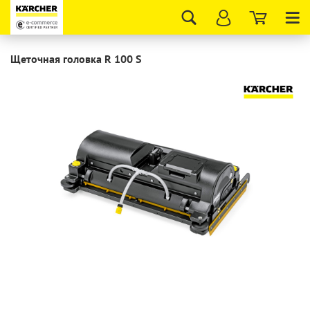
Tog
nav
Щеточная головка R 100 S