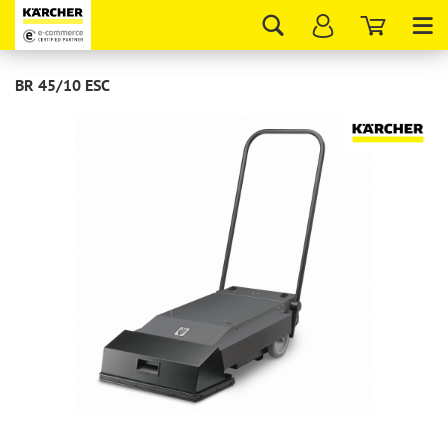
Tog
nav
BR 45/10 ESC