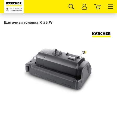
Tog
nav
Щеточная головка R 55 W