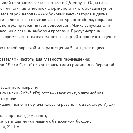
такой программе составляет всего 2,5 минуты. Одна пара
шей очистки автомобилей спортивного типа с большим углом
яется парой неподвижных боковых вентиляторов и двумя
лки подвижные и отслеживают контур автомобиля, сохраняя
с контролируется микропроцессором. Мойка запускается и
авления с прямым выбором программ. Предусмотрена
 например, считывателя магнитных карт. Основное оснащение
рошковой окраской, для размещения 5-ти щеток и двух
ователями частоты для плавности перемещения;
к PE или Carlite*), с контролем силы прижима для бережной
м защитного покрытия
а сушилки (2х2х3 кВт) отслеживают контур автомобиля,
 портале
вой панели портала (слева, справа или с двух сторон*), для
тала при наезде машины;
апов и для мойки машин с багажником-боксом;
и, 2*11 м,