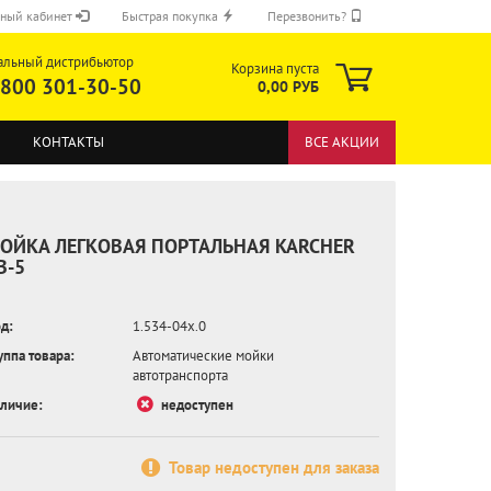
ный кабинет
Быстрая покупка
Перезвонить?
альный дистрибьютор
Корзина пуста
 800 301-30-50
0,00 РУБ
КОНТАКТЫ
ВСЕ АКЦИИ
ОЙКА ЛЕГКОВАЯ ПОРТАЛЬНАЯ KARCHER
B-5
д:
1.534-04x.0
ОТПРАВИТЬ
уппа товара:
Автоматические мойки
автотранспорта
личие:
недоступен
Товар недоступен для заказа