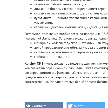
защита от работы щеток без воды;
движение боковых щеток с перекрытием серед
система отклонения боковых щеток с пневмоц
пульт дистанционного управления с клавишами
управления;
сервисный дисплей, счетчик моек, индикация о
Остальное оснащение подбирается по программе CB F
пожеланий Заказчика. Установка может быть дополнен
мойщиком колесных дисков, щеточным или стр
аркой предварительно обмыва кузова струями 
системой консервации и полировки кузова с п
мойщиком днища и т.п.
Karcher CB 5
- универсальное решение для тех, кто ж
комплекса на ограниченной площади. Гибкая конфигу
автопредприятия и эффективный многопрограммный к
предлагается в трех версиях, для мойки автомобилей
соответственно. *предварительный выбор типа базов
vkontakte
twitter