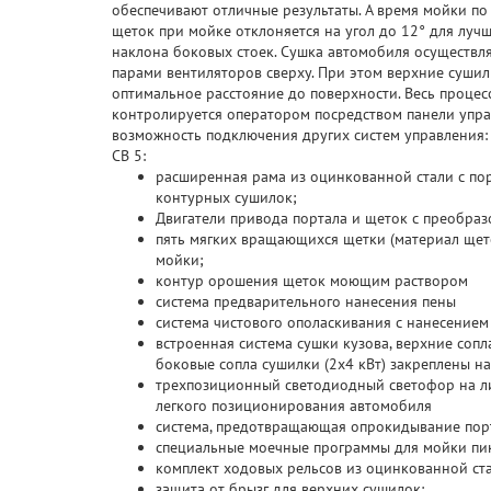
обеспечивают отличные результаты. А время мойки по 
щеток при мойке отклоняется на угол до 12° для луч
наклона боковых стоек. Сушка автомобиля осуществл
парами вентиляторов сверху. При этом верхние суши
оптимальное расстояние до поверхности. Весь процес
контролируется оператором посредством панели упр
возможность подключения других систем управления:
CB 5:
расширенная рама из оцинкованной стали с по
контурных сушилок;
Двигатели привода портала и щеток с преобраз
пять мягких вращающихся щетки (материал щето
мойки;
контур орошения щеток моющим раствором
система предварительного нанесения пены
система чистового ополаскивания с нанесение
встроенная система сушки кузова, верхние сопл
боковые сопла сушилки (2х4 кВт) закреплены на
трехпозиционный светодиодный светофор на лице
легкого позиционирования автомобиля
система, предотвращающая опрокидывание пор
специальные моечные программы для мойки пик
комплект ходовых рельсов из оцинкованной стал
защита от брызг для верхних сушилок;