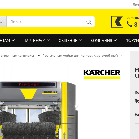
Лич
офици
8
ФОРУМ
НТАМ
ПАРТНЕРАМ
ОБЩЕНИЕ
КОМПАНИЯ
»
»
томоечные комплексы
Портальные мойки для легковых автомобилей
М
ВОЙТИ
С
Регистрация на сайте
Ко
Забыли пароль?
Гр
На