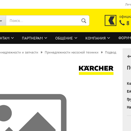
Лич
офици
8
ФОРУМ
НТАМ
ПАРТНЕРАМ
ОБЩЕНИЕ
КОМПАНИЯ
»
»
инадлежности и запчасти
Принадлежности насосной техники
Подвод
П
ВОЙТИ
Регистрация на сайте
Ко
Забыли пароль?
EA
Гр
На