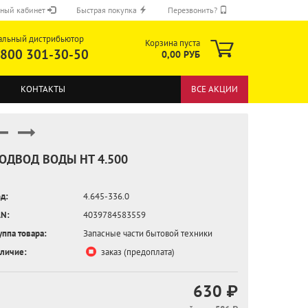
ный кабинет
Быстрая покупка
Перезвонить?
альный дистрибьютор
Корзина пуста
 800 301-30-50
0,00 РУБ
КОНТАКТЫ
ВСЕ АКЦИИ
ОДВОД ВОДЫ HT 4.500
д:
4.645-336.0
ОТПРАВИТЬ
N:
4039784583559
уппа товара:
Запасные части бытовой техники
личие:
заказ (предоплата)
630 ₽