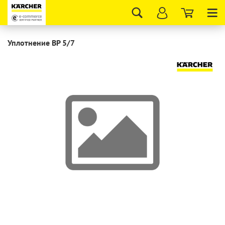
Tog
nav
Уплотнение BP 5/7