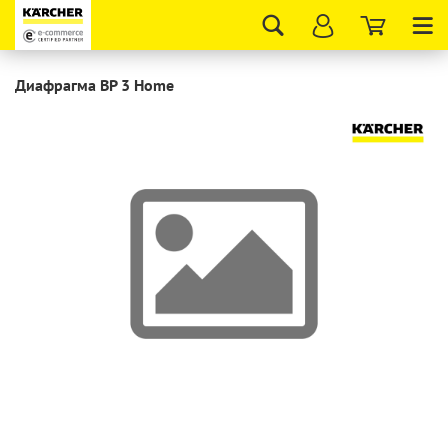
Tog
nav
Диафрагма BP 3 Home