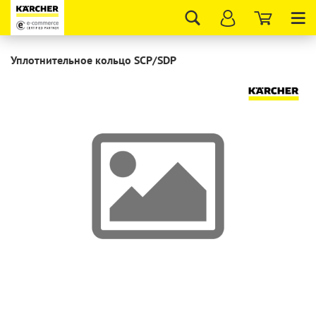
Tog
nav
Уплотнительное кольцо SCP/SDP