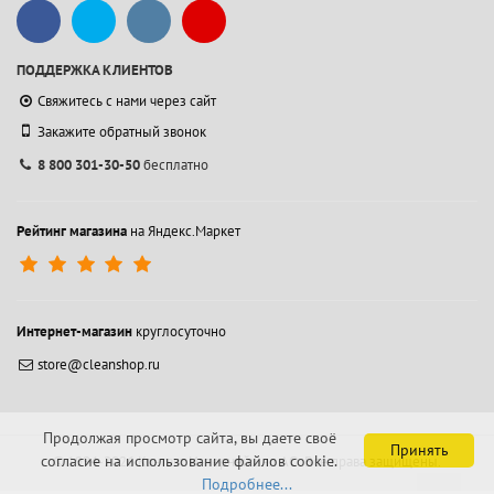
ПОДДЕРЖКА КЛИЕНТОВ
Свяжитесь с нами через сайт
Закажите обратный звонок
8 800 301-30-50
бесплатно
Рейтинг магазина
на Яндекс.Маркет
Интернет-магазин
круглосуточно
store@cleanshop.ru
Продолжая просмотр сайта, вы даете своё
Принять
согласие на использование файлов cookie.
© 1994-2026 Контакт Интернейшнл АО.
Все права защищены.
Подробнее...