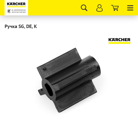
Tog
nav
Ручка SG, DE, K