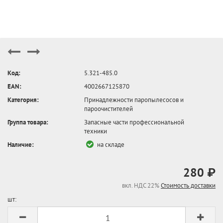
Код:
5.321-485.0
EAN:
4002667125870
Категория:
Принадлежности паропылесосов и
пароочистителей
Группа товара:
Запасные части профессиональной
техники
Наличие:
на складе
280 ₽
вкл. НДС 22%
Стоимость доставки
шт: