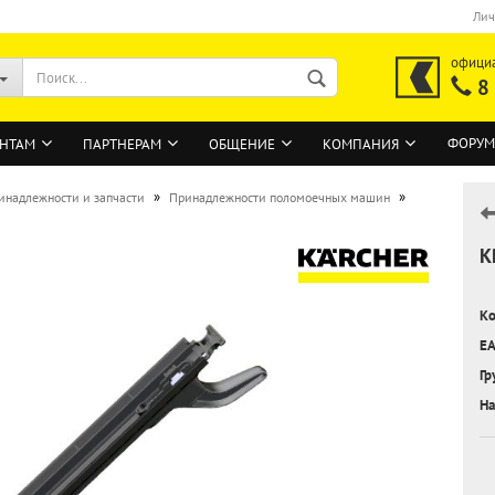
Лич
офици
8
ФОРУМ
НТАМ
ПАРТНЕРАМ
ОБЩЕНИЕ
КОМПАНИЯ
»
»
инадлежности и запчасти
Принадлежности поломоечных машин
К
ВОЙТИ
Регистрация на сайте
Ко
Забыли пароль?
EA
Гр
На