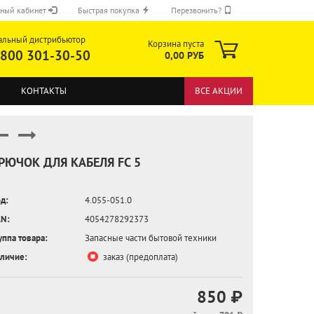
ный кабинет
Быстрая покупка
Перезвонить?
альный дистрибьютор
Корзина пуста
 800 301-30-50
0,00 РУБ
КОНТАКТЫ
ВСЕ АКЦИИ
РЮЧОК ДЛЯ КАБЕЛЯ FC 5
д:
4.055-051.0
ОТПРАВИТЬ
N:
4054278292373
уппа товара:
Запасные части бытовой техники
личие:
заказ (предоплата)
850 ₽