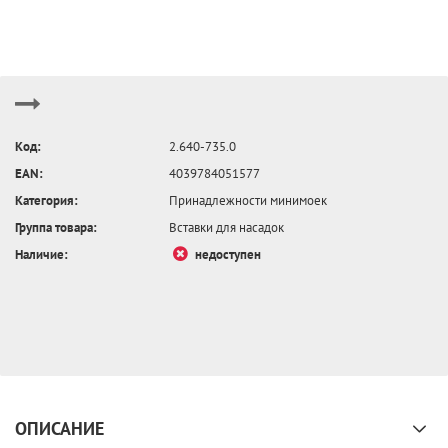
Код:
2.640-735.0
EAN:
4039784051577
Категория:
Принадлежности минимоек
Группа товара:
Вставки для насадок
Наличие:
недоступен
ОПИСАНИЕ