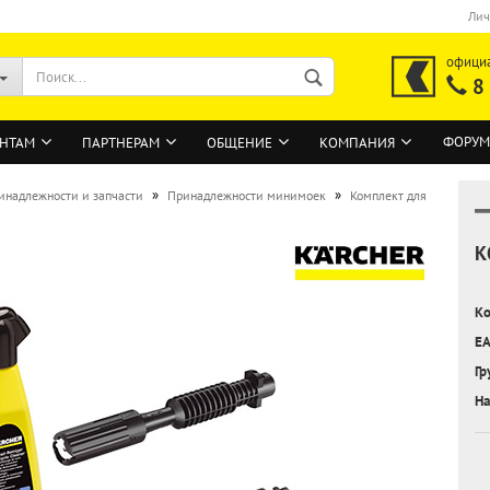
Лич
офици
8
ФОРУМ
НТАМ
ПАРТНЕРАМ
ОБЩЕНИЕ
КОМПАНИЯ
»
»
инадлежности и запчасти
Принадлежности минимоек
Комплект для
К
ВОЙТИ
Регистрация на сайте
Ко
Забыли пароль?
EA
Гр
На