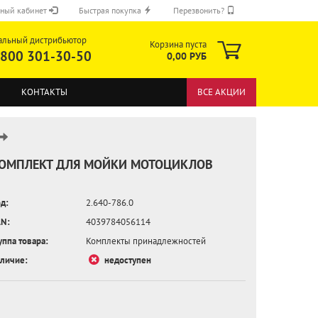
ный кабинет
Быстрая покупка
Перезвонить?
альный дистрибьютор
Корзина пуста
 800 301-30-50
0,00 РУБ
КОНТАКТЫ
ВСЕ АКЦИИ
ОМПЛЕКТ ДЛЯ МОЙКИ МОТОЦИКЛОВ
д:
2.640-786.0
ОТПРАВИТЬ
N:
4039784056114
уппа товара:
Комплекты принадлежностей
личие:
недоступен