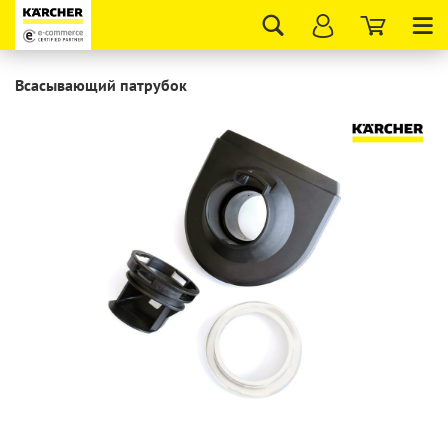
Tog
nav
Всасывающий патрубок