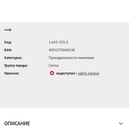
Код:
2.643-335.0
EAN:
4054278040240
Категория:
Принадлежности минимоек
Группа товара:
Сопла
Наличие:
недоступен
|
найти замену
ОПИСАНИЕ