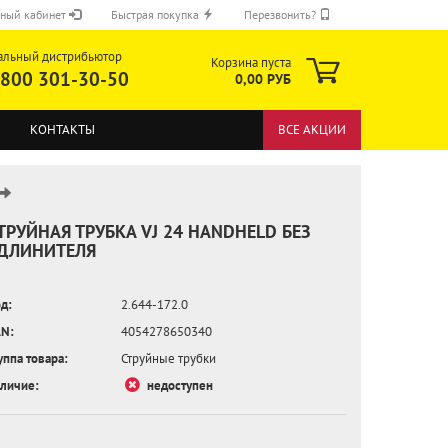
ный кабинет
Быстрая покупка
Перезвонить?
альный дистрибьютор
Корзина пуста
 800 301-30-50
0,00 РУБ
КОНТАКТЫ
ВСЕ АКЦИИ
ТРУЙНАЯ ТРУБКА VJ 24 HANDHELD БЕЗ
ДЛИНИТЕЛЯ
ОТПРАВИТЬ
д:
2.644-172.0
N:
4054278650340
уппа товара:
Струйные трубки
личие:
недоступен