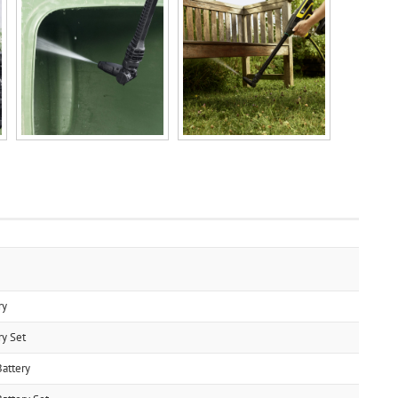
ry
y Set
attery