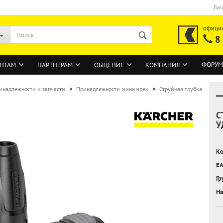
Лич
офици
8
ФОРУМ
НТАМ
ПАРТНЕРАМ
ОБЩЕНИЕ
КОМПАНИЯ
»
»
инадлежности и запчасти
Принадлежности минимоек
Струйная трубка
С
ВОЙТИ
У
Регистрация на сайте
Ко
Забыли пароль?
EA
Гр
На