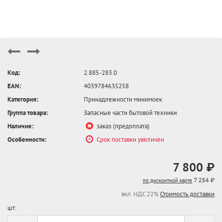
Код:
2.885-283.0
EAN:
4039784635258
Категория:
Принадлежности минимоек
Группа товара:
Запасные части бытовой техники
Наличие:
заказ (предоплата)
Особенности:
Срок поставки увеличен
7 800 ₽
7 254 ₽
по дисконтной карте
вкл. НДС 22%
Стоимость доставки
шт: