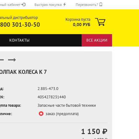
ный кабинет
Быстрая покупка
Перезвонить?
альный дистрибьютор
Корзина пуста
 800 301-30-50
0,00 РУБ
КОНТАКТЫ
ВСЕ АКЦИИ
ОЛПАК КОЛЕСА K 7
д:
2.885-473.0
ОТПРАВИТЬ
N:
4054278231440
уппа товара:
Запасные части бытовой техники
личие:
заказ (предоплата)
1 150 ₽