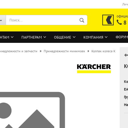
Лич
офици
8
ФОРУМ
НТАМ
ПАРТНЕРАМ
ОБЩЕНИЕ
КОМПАНИЯ
»
»
инадлежности и запчасти
Принадлежности минимоек
Колпак колеса K
К
ВОЙТИ
Регистрация на сайте
Ко
Забыли пароль?
EA
Гр
На