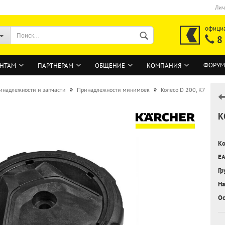
Лич
офици
8
ФОРУМ
НТАМ
ПАРТНЕРАМ
ОБЩЕНИЕ
КОМПАНИЯ
»
»
инадлежности и запчасти
Принадлежности минимоек
Колесо D 200, K7
К
ВОЙТИ
Регистрация на сайте
Ко
Забыли пароль?
EA
Гр
На
Ос