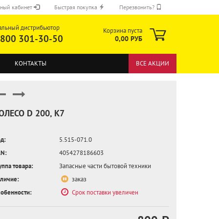
ный кабинет
Быстрая покупка
Перезвонить?
альный дистрибьютор
Корзина пуста
 800 301-30-50
0,00 РУБ
КОНТАКТЫ
ВСЕ АКЦИИ
ОЛЕСО D 200, K7
д:
5.515-071.0
ОТПРАВИТЬ
N:
4054278186603
уппа товара:
Запасные части бытовой техники
личие:
заказ
обенности:
Срок поставки увеличен