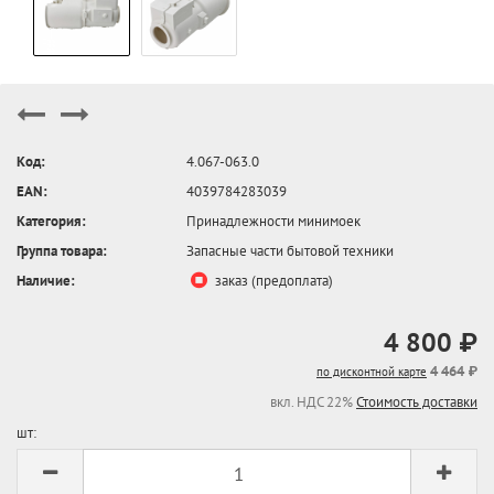
Код:
4.067-063.0
EAN:
4039784283039
Категория:
Принадлежности минимоек
Группа товара:
Запасные части бытовой техники
Наличие:
заказ (предоплата)
4 800 ₽
4 464 ₽
по дисконтной карте
вкл. НДС 22%
Стоимость доставки
шт: