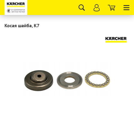
Tog
nav
Косая шайба, K7