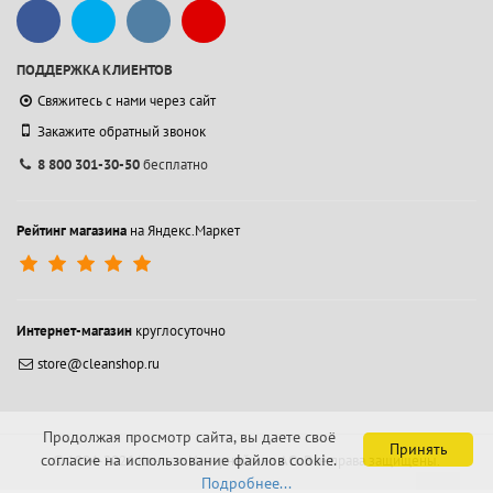
ПОДДЕРЖКА КЛИЕНТОВ
Свяжитесь с нами через сайт
Закажите обратный звонок
8 800 301-30-50
бесплатно
Рейтинг магазина
на Яндекс.Маркет
Интернет-магазин
круглосуточно
store@cleanshop.ru
Продолжая просмотр сайта, вы даете своё
Принять
согласие на использование файлов cookie.
© 1994-2026 Контакт Интернейшнл АО.
Все права защищены.
Подробнее...