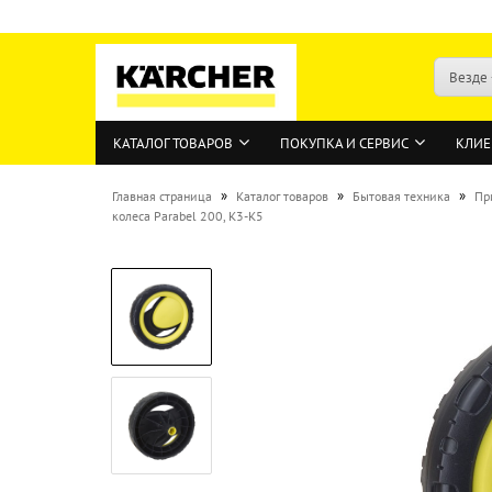
Везде
КАТАЛОГ ТОВАРОВ
ПОКУПКА И СЕРВИС
КЛИЕ
»
»
»
Главная страница
Каталог товаров
Бытовая техника
Пр
колеса Parabel 200, K3-K5