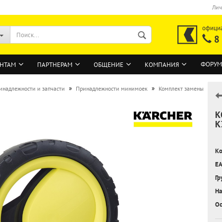
Лич
офици
8
ФОРУМ
НТАМ
ПАРТНЕРАМ
ОБЩЕНИЕ
КОМПАНИЯ
»
»
инадлежности и запчасти
Принадлежности минимоек
Комплект замены
К
ВОЙТИ
K
Регистрация на сайте
Ко
Забыли пароль?
EA
Гр
На
Ос