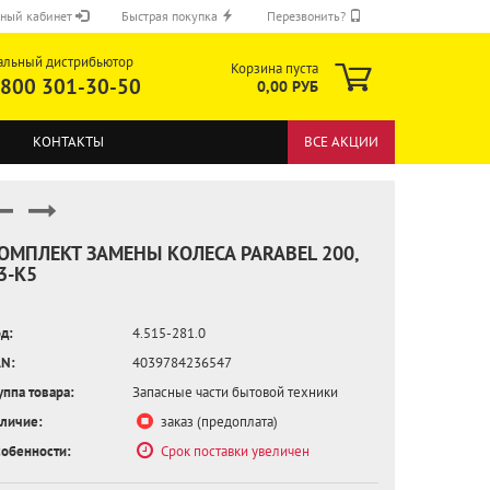
ный кабинет
Быстрая покупка
Перезвонить?
альный дистрибьютор
Корзина пуста
 800 301-30-50
0,00 РУБ
КОНТАКТЫ
ВСЕ АКЦИИ
ОМПЛЕКТ ЗАМЕНЫ КОЛЕСА PARABEL 200,
3-K5
ОТПРАВИТЬ
д:
4.515-281.0
N:
4039784236547
уппа товара:
Запасные части бытовой техники
личие:
заказ (предоплата)
обенности:
Срок поставки увеличен