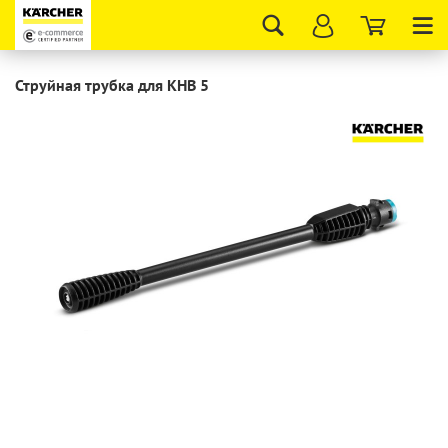
Tog
nav
Струйная трубка для KHB 5