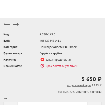
Код:
4.760-149.0
EAN:
4054278451411
Категория:
Принадлежности минимоек
Группа товара:
Струйные трубки
Наличие:
заказ (предоплата)
Особенности:
Срок поставки увеличен
5 650 ₽
5 255 ₽
по дисконтной карте
вкл. НДС 22%
Стоимость доставки
шт: