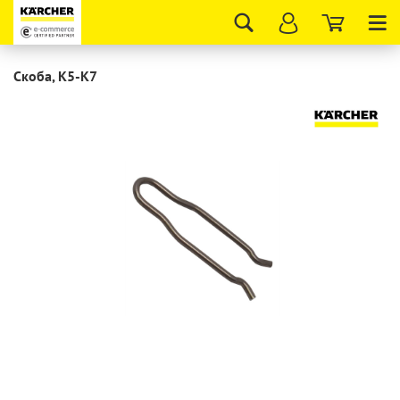
Tog
nav
Скоба, K5-K7