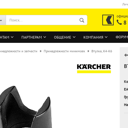
Лич
офици
8
ФОРУМ
НТАМ
ПАРТНЕРАМ
ОБЩЕНИЕ
КОМПАНИЯ
»
»
инадлежности и запчасти
Принадлежности минимоек
Втулка, K4-K6
В
ВОЙТИ
Регистрация на сайте
Ко
Забыли пароль?
EA
Гр
На