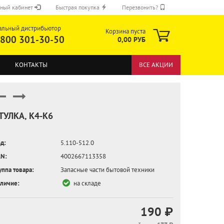
ный кабинет
Быстрая покупка
Перезвонить?
альный дистрибьютор
Корзина пуста
 800 301-30-50
0,00 РУБ
КОНТАКТЫ
ВСЕ АКЦИИ
ТУЛКА, K4-K6
д:
5.110-512.0
ОТПРАВИТЬ
N:
4002667113358
уппа товара:
Запасные части бытовой техники
личие:
на складе
190 ₽