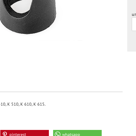
шт
0, K 510, K 610, K 615.
pinterest
whatsapp