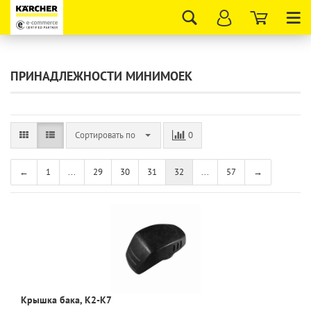
Tog
nav
ПРИНАДЛЕЖНОСТИ МИНИМОЕК
Сортировать по
0
←
1
...
29
30
31
32
...
57
→
Крышка бака, K2-K7