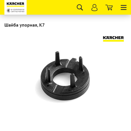
Tog
nav
Шайба упорная, K7