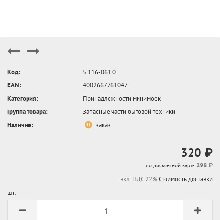
Код:
5.116-061.0
EAN:
4002667761047
Категория:
Принадлежности минимоек
Группа товара:
Запасные части бытовой техники
Наличие:
заказ
320 ₽
298 ₽
по дисконтной карте
вкл. НДС 22%
Стоимость доставки
шт: