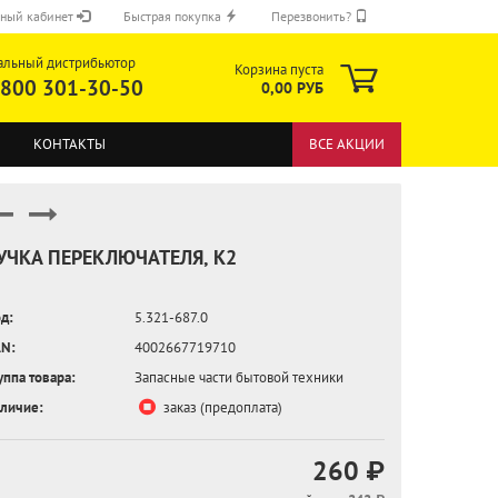
ный кабинет
Быстрая покупка
Перезвонить?
альный дистрибьютор
Корзина пуста
 800 301-30-50
0,00 РУБ
КОНТАКТЫ
ВСЕ АКЦИИ
УЧКА ПЕРЕКЛЮЧАТЕЛЯ, K2
д:
5.321-687.0
ОТПРАВИТЬ
N:
4002667719710
уппа товара:
Запасные части бытовой техники
личие:
заказ (предоплата)
260 ₽