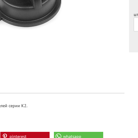
шт
лей серии K2.
pinterest
whatsapp