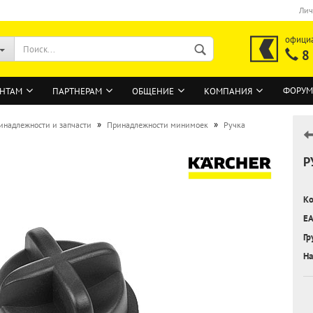
Лич
офици
8
ФОРУМ
НТАМ
ПАРТНЕРАМ
ОБЩЕНИЕ
КОМПАНИЯ
»
»
инадлежности и запчасти
Принадлежности минимоек
Ручка
Р
ВОЙТИ
Регистрация на сайте
Ко
Забыли пароль?
EA
Гр
На