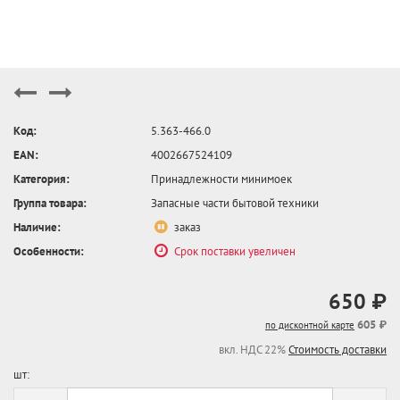
Код:
5.363-466.0
EAN:
4002667524109
Категория:
Принадлежности минимоек
Группа товара:
Запасные части бытовой техники
Наличие:
заказ
Особенности:
Срок поставки увеличен
650 ₽
605 ₽
по дисконтной карте
вкл. НДС 22%
Стоимость доставки
шт: