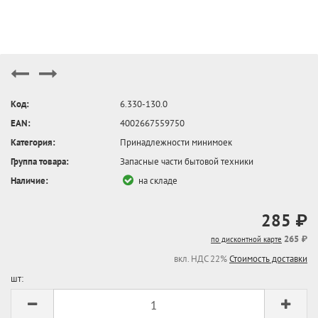
Код:
6.330-130.0
EAN:
4002667559750
Категория:
Принадлежности минимоек
Группа товара:
Запасные части бытовой техники
Наличие:
на складе
285 ₽
265 ₽
по дисконтной карте
вкл. НДС 22%
Стоимость доставки
шт: