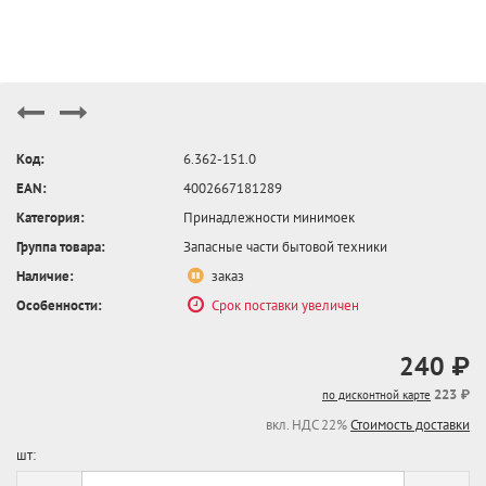
Код:
6.362-151.0
EAN:
4002667181289
Категория:
Принадлежности минимоек
Группа товара:
Запасные части бытовой техники
Наличие:
заказ
Особенности:
Срок поставки увеличен
240 ₽
223 ₽
по дисконтной карте
вкл. НДС 22%
Стоимость доставки
шт: