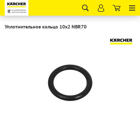
Tog
nav
Уплотнительное кольцо 10х2 NBR70